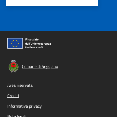
Comune di Seggiano
Footer menu
Area riservata
Crediti
Informativa privacy
Note legali