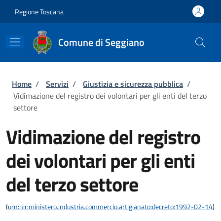
Salta al contenuto principale
Skip to footer content
Regione Toscana
Comune di Seggiano
Briciole di pane
Home
/
Servizi
/
Giustizia e sicurezza pubblica
/
Vidimazione del registro dei volontari per gli enti del terzo
settore
Vidimazione del registro
dei volontari per gli enti
del terzo settore
(
urn:nir:ministero.industria.commercio.artigianato:decreto:1992-02-14
)