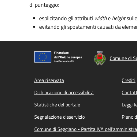
di punteggio:
esplicitando gli attributi
width
e
height
sull
evitando gli spostamenti causati da elemen
Comune di S
Footer menu
Area riservata
Crediti
Dichiarazione di accessibilità
Contatt
Statistiche del portale
Leggi l
Segnalazione disservizio
Piano d
Comune di Seggiano - Partita IVA dell'amminist