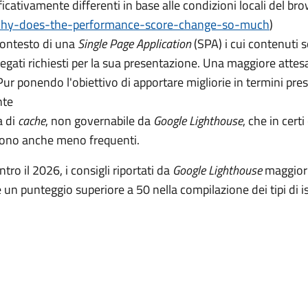
icativamente differenti in base alle condizioni locali del br
why-does-the-performance-score-change-so-much
)
contesto di una
Single Page Application
(SPA) i cui contenuti s
legati richiesti per la sua presentazione. Una maggiore attes
ur ponendo l'obiettivo di apportare migliorie in termini presta
nte
a di
cache
, non governabile da
Google Lighthouse
, che in cert
 sono anche meno frequenti.
tro il 2026, i consigli riportati da
Google Lighthouse
maggiorm
 un punteggio superiore a 50 nella compilazione dei tipi di i