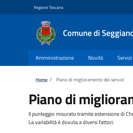
Salta al contenuto principale
Skip to footer content
Regione Toscana
Comune di Seggian
Amministrazione
Novità
Servizi
Briciole di pane
Home
/
Piano di miglioramento dei servizi
Piano di migliora
Il punteggio misurato tramite estensione di C
La variabilità è dovuta a diversi fattori: