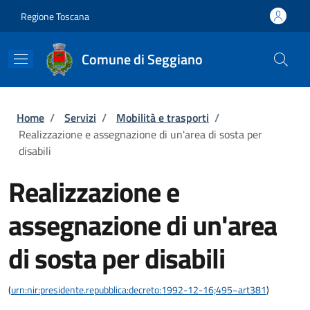
Salta al contenuto principale
Skip to footer content
Regione Toscana
Comune di Seggiano
Briciole di pane
Home
/
Servizi
/
Mobilità e trasporti
/
Realizzazione e assegnazione di un'area di sosta per
disabili
Realizzazione e
assegnazione di un'area
di sosta per disabili
(
urn:nir:presidente.repubblica:decreto:1992-12-16;495~art381
)