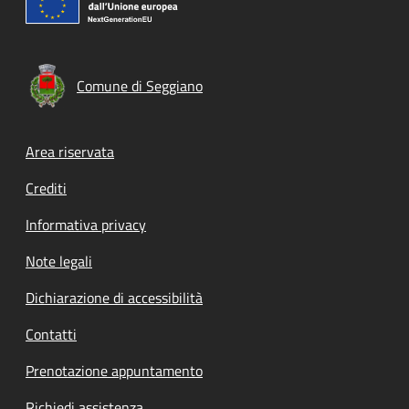
Comune di Seggiano
Footer menu
Area riservata
Crediti
Informativa privacy
Note legali
Dichiarazione di accessibilità
Contatti
Prenotazione appuntamento
Richiedi assistenza