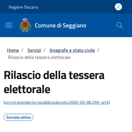
Salta al contenuto principale
Skip to footer content
Regione Toscana
Comune di Seggiano
Briciole di pane
Home
/
Servizi
/
Anagrafe e stato civile
/
Rilascio della tessera elettorale
Rilascio della tessera
elettorale
(
urn:nir:presidente.repubblica:decreto:2000-09-08;299~art4
)
Servizio attivo