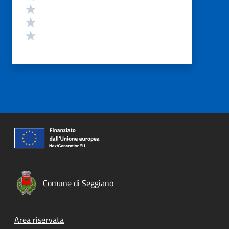
Valuta 3 stelle su 5
Valuta 2 stelle su 5
Valuta 1 stelle su 5
Comune di Seggiano
Footer menu
Area riservata