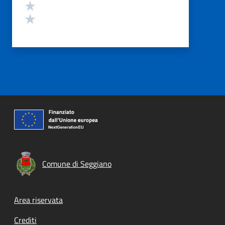
Valuta 2 stelle su 5
Valuta 1 stelle su 5
Comune di Seggiano
Footer menu
Area riservata
Crediti