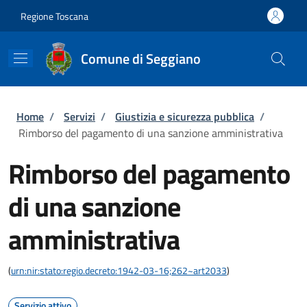
Salta al contenuto principale
Skip to footer content
Regione Toscana
Comune di Seggiano
Briciole di pane
Home
/
Servizi
/
Giustizia e sicurezza pubblica
/
Rimborso del pagamento di una sanzione amministrativa
Rimborso del pagamento
di una sanzione
amministrativa
(
urn:nir:stato:regio.decreto:1942-03-16;262~art2033
)
Servizio attivo