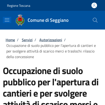
Salta al contenuto principale
Skip to footer content
Regione Toscana
Comune di Seggiano
Briciole di pane
Home
/
Servizi
/
Autorizzazioni
/
Occupazione di suolo pubblico per l'apertura di cantieri e
per svolgere attività di scarico merci e traslochi: rilascio
della concessione
Occupazione di suolo
pubblico per l'apertura di
cantieri e per svolgere
attività di scarico merci e