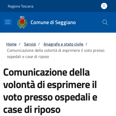
Salta al contenuto principale
Skip to footer content
Regione Toscana
Comune di Seggiano
Briciole di pane
Home
/
Servizi
/
Anagrafe e stato civile
/
Comunicazione della volontà di esprimere il voto presso
ospedali e case di riposo
Comunicazione della
volontà di esprimere il
voto presso ospedali e
case di riposo