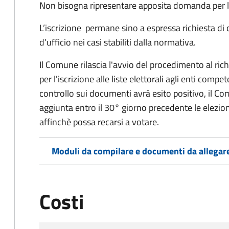
Non bisogna ripresentare apposita domanda per le
L’iscrizione permane sino a espressa richiesta di 
d’ufficio nei casi stabiliti dalla normativa.
Il Comune rilascia l'avvio del procedimento al ri
per l'iscrizione alle liste elettorali agli enti comp
controllo sui documenti avrà esito positivo, il Comu
aggiunta entro il 30° giorno precedente le elezion
affinchè possa recarsi a votare.
Moduli da compilare e documenti da allegar
Costi
Tipo di pagamento
Importo