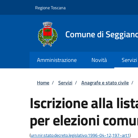
Salta al contenuto principale
Skip to footer content
Regione Toscana
Comune di Seggian
Amministrazione
Novità
Servizi
Briciole di pane
Home
/
Servizi
/
Anagrafe e stato civile
/
Iscrizione alla lis
per elezioni comu
(
urn:nir:stato:decreto.legislativo:1996-04-12;197~art1
)