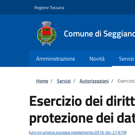
Salta al contenuto principale
Skip to footer content
Regione Toscana
Comune di Seggian
Amministrazione
Novità
Servizi
Briciole di pane
Home
/
Servizi
/
Autorizzazioni
/
Esercizio
Esercizio dei dirit
protezione dei dat
(
urn:nir:unione.europea.regolamento:2016-04-27;679
)