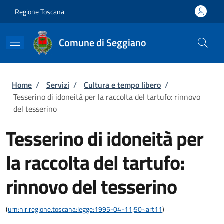
Salta al contenuto principale
Skip to footer content
Regione Toscana
Comune di Seggiano
Briciole di pane
Home
/
Servizi
/
Cultura e tempo libero
/
Tesserino di idoneità per la raccolta del tartufo: rinnovo
del tesserino
Tesserino di idoneità per
la raccolta del tartufo:
rinnovo del tesserino
(
urn:nir:regione.toscana:legge:1995-04-11;50~art11
)