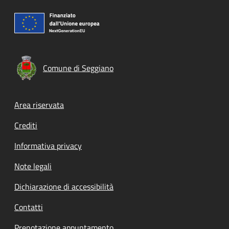
Comune di Seggiano
Footer menu
Area riservata
Crediti
Informativa privacy
Note legali
Dichiarazione di accessibilità
Contatti
Prenotazione appuntamento