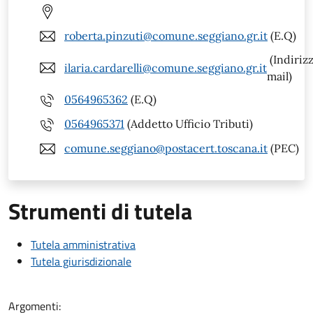
roberta.pinzuti@comune.seggiano.gr.it
(E.Q)
(Indiriz
ilaria.cardarelli@comune.seggiano.gr.it
mail)
0564965362
(E.Q)
0564965371
(Addetto Ufficio Tributi)
comune.seggiano@postacert.toscana.it
(PEC)
Strumenti di tutela
Tutela amministrativa
Tutela giurisdizionale
Argomenti: