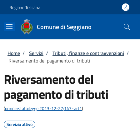
Salta al contenuto principale
Skip to footer content
Regione Toscana
Comune di Seggiano
Briciole di pane
Home
/
Servizi
/
Tributi, finanze e contravvenzioni
/
Riversamento del pagamento di tributi
Riversamento del
pagamento di tributi
(
urn:nir:stato:legge:2013-12-27;147~art1
)
Servizio attivo