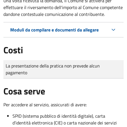
Una volta ricevuta la domanda, il Comune si attiverà per
effettuare il riversamento dell'importo al Comune competente
dandone contestuale comunicazione al contribuente.
Moduli da compilare e documenti da allegare
Costi
Tipo di pagamento
Importo
La presentazione della pratica non prevede alcun
pagamento
Cosa serve
Per accedere al servizio, assicurati di avere:
SPID (sistema pubblico di identità digitale), carta
d’identità elettronica (CIE) o carta nazionale dei servizi