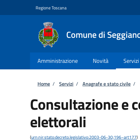
Salta al contenuto principale
Skip to footer content
Regione Toscana
Comune di Seggian
Amministrazione
Novità
Servizi
Briciole di pane
Home
/
Servizi
/
Anagrafe e stato civile
/
Consultazione e co
elettorali
(
urn:nir:stato:decreto.legislativo:2003-06-30;196~art177
)