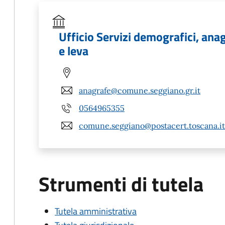
Ufficio Servizi demografici, anagr
e leva
anagrafe@comune.seggiano.gr.it
0564965355
comune.seggiano@postacert.toscana.it
Strumenti di tutela
Tutela amministrativa