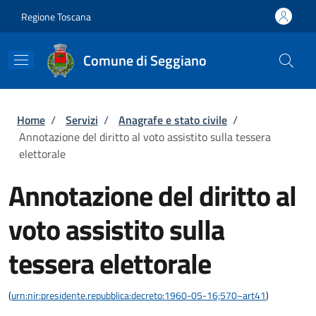
Salta al contenuto principale
Skip to footer content
Regione Toscana
Comune di Seggiano
Briciole di pane
Home
/
Servizi
/
Anagrafe e stato civile
/
Annotazione del diritto al voto assistito sulla tessera
elettorale
Annotazione del diritto al
voto assistito sulla
tessera elettorale
(
urn:nir:presidente.repubblica:decreto:1960-05-16;570~art41
)