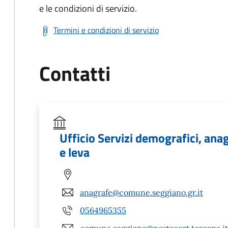
e le condizioni di servizio.
Termini e condizioni di servizio
Contatti
Ufficio Servizi demografici, anagr
e leva
anagrafe@comune.seggiano.gr.it
0564965355
comune.seggiano@postacert.toscana.it