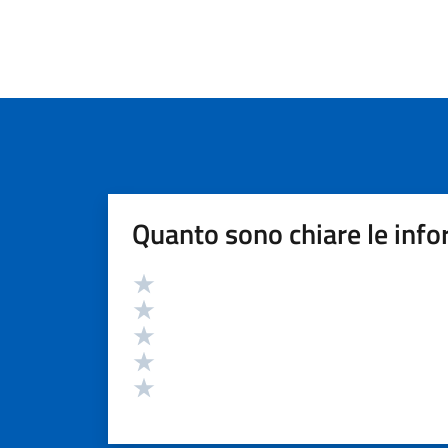
Quanto sono chiare le info
Valutazione
Valuta 5 stelle su 5
Valuta 4 stelle su 5
Valuta 3 stelle su 5
Valuta 2 stelle su 5
Valuta 1 stelle su 5