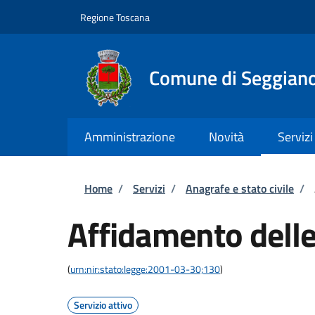
Salta al contenuto principale
Skip to footer content
Regione Toscana
Comune di Seggian
Amministrazione
Novità
Servizi
Briciole di pane
Home
/
Servizi
/
Anagrafe e stato civile
/
Affidamento delle
(
urn:nir:stato:legge:2001-03-30;130
)
Servizio attivo