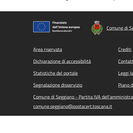
Comune di S
Footer menu
Area riservata
Crediti
Dichiarazione di accessibilità
Contatt
Statistiche del portale
Leggi l
Segnalazione disservizio
Piano d
Comune di Seggiano - Partita IVA dell'amminist
comune.seggiano@postacert.toscana.it