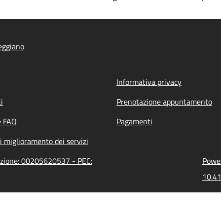
eggiano
Informativa privacy
i
Prenotazione appuntamento
e FAQ
Pagamenti
i miglioramento dei servizi
razione: 00205620537 - PEC:
Power
10.41