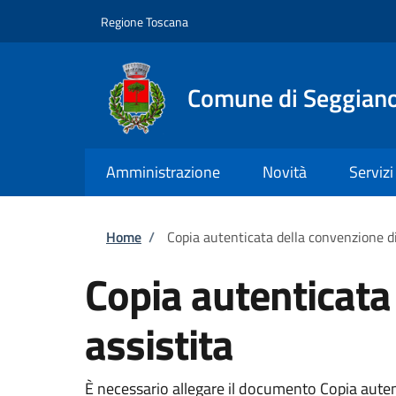
Salta al contenuto principale
Skip to footer content
Regione Toscana
Comune di Seggian
Amministrazione
Novità
Servizi
Briciole di pane
Home
/
Copia autenticata della convenzione di
Copia autenticata
assistita
È necessario allegare il documento Copia autent