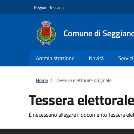
Salta al contenuto principale
Skip to footer content
Regione Toscana
Comune di Seggian
Amministrazione
Novità
Servizi
Briciole di pane
Home
/
Tessera elettorale originale
Tessera elettorale
È necessario allegare il documento Tessera elett