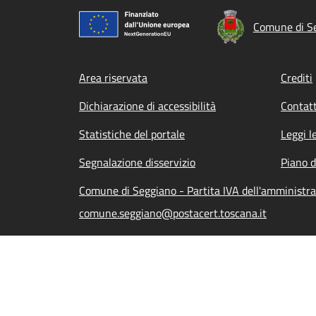
Comune di S
Footer menu
Area riservata
Crediti
Dichiarazione di accessibilità
Contatt
Statistiche del portale
Leggi l
Segnalazione disservizio
Piano d
Comune di Seggiano - Partita IVA dell'amminist
comune.seggiano@postacert.toscana.it