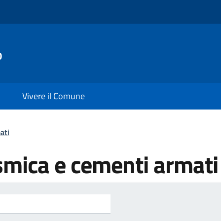
o
Vivere il Comune
ati
ismica e cementi armati