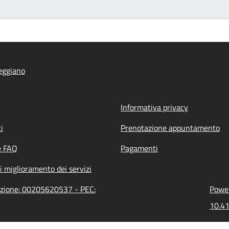
eggiano
Informativa privacy
i
Prenotazione appuntamento
e FAQ
Pagamenti
i miglioramento dei servizi
razione: 00205620537 - PEC:
Power
10.41