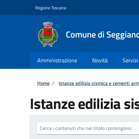
Salta al contenuto principale
Skip to footer content
Regione Toscana
Comune di Seggian
Amministrazione
Novità
Servizi
Briciole di pane
Home
/
Istanze edilizia sismica e cementi arm
Istanze edilizia s
Cerca i contenuti che nel titolo contengono: