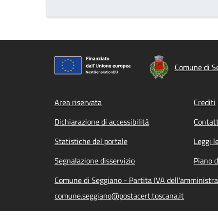
Comune di S
Footer menu
Area riservata
Crediti
Dichiarazione di accessibilità
Contatt
Statistiche del portale
Leggi l
Segnalazione disservizio
Piano d
Comune di Seggiano - Partita IVA dell'amminist
comune.seggiano@postacert.toscana.it