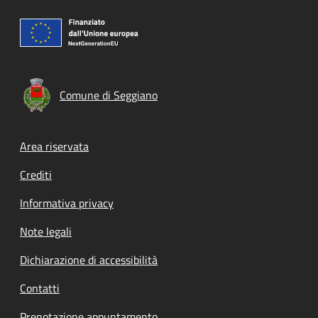
Comune di Seggiano
Footer menu
Area riservata
Crediti
Informativa privacy
Note legali
Dichiarazione di accessibilità
Contatti
Prenotazione appuntamento