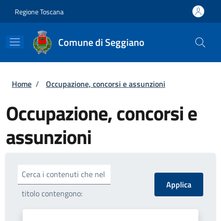
Salta al contenuto principale
Skip to footer content
Regione Toscana
Comune di Seggiano
Briciole di pane
Home
/
Occupazione, concorsi e assunzioni
Occupazione, concorsi e
assunzioni
Cerca i contenuti che nel
titolo contengono: