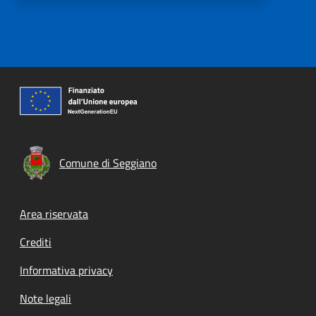
Comune di Seggiano
Footer menu
Area riservata
Crediti
Informativa privacy
Note legali