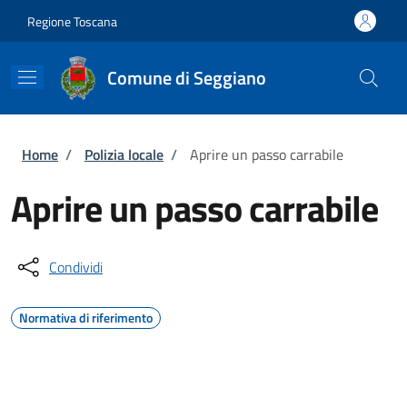
Salta al contenuto principale
Skip to footer content
Regione Toscana
Comune di Seggiano
Briciole di pane
Home
/
Polizia locale
/
Aprire un passo carrabile
Aprire un passo carrabile
Condividi
Normativa di riferimento