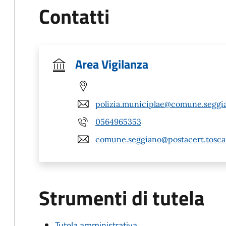
Contatti
Area Vigilanza
polizia.municiplae@comune.seggia
0564965353
comune.seggiano@postacert.toscan
Strumenti di tutela
Tutela amministrativa