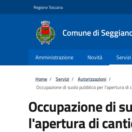
Salta al contenuto principale
Skip to footer content
Regione Toscana
Comune di Seggian
Amministrazione
Novità
Servizi
Briciole di pane
Home
/
Servizi
/
Autorizzazioni
/
Occupazione di suolo pubblico per l'apertura di c
Occupazione di su
l'apertura di cant