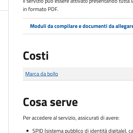
Il servizio può essere attivato presentando tutta
in formato PDF.
Moduli da compilare e documenti da allegar
Costi
Tipo di pagamento
Importo
Marca da bollo
Cosa serve
Per accedere al servizio, assicurati di avere:
SPID (sistema pubblico di identità digitale), ca